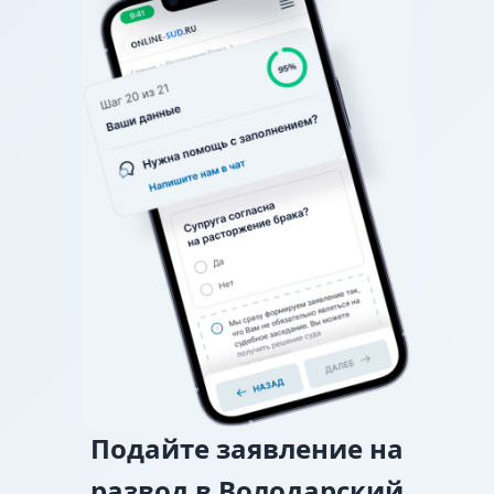
общение. Если вы не можете договориться о
графике (например, в какие дни недели, на сколько
часов, с ночевкой или без), спор разрешает
районный суд.
О взыскании алиментов
Если нет соглашения об
уплате алиментов, заверенного у нотариуса, то
требование о взыскании алиментов заявляется в
исковом заявлении о разводе.
О лишении или ограничении родительских
прав
Подайте
заявление на
развод в Володарский