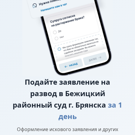
уплате алиментов, заверенного у нотариуса, то
требование о взыскании алиментов заявляется в
исковом заявлении о разводе.
О лишении или ограничении родительских
прав
Подайте
заявление на
развод в Бежицкий
районный суд г. Брянска
за 1
день
Оформление искового заявления и других