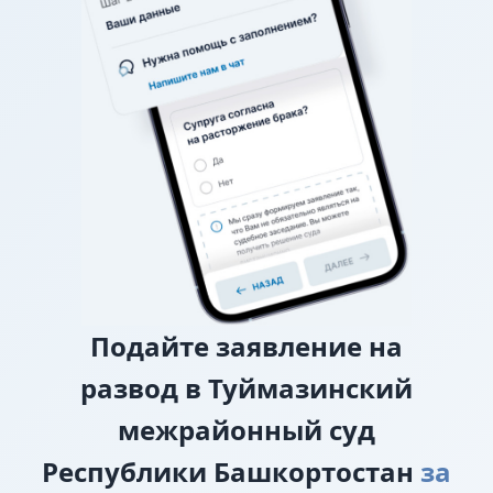
О взыскании алиментов
Если нет соглашения об
уплате алиментов, заверенного у нотариуса, то
требование о взыскании алиментов заявляется в
исковом заявлении о разводе.
О лишении или ограничении родительских
прав
Подайте
заявление на
развод в Туймазинский
межрайонный суд
Республики Башкортостан
за