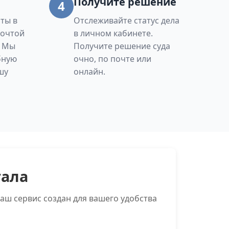
Получите решение
4
ты в
Отслеживайте статус дела
Почтой
в личном кабинете.
. Мы
Получите решение суда
бную
очно, по почте или
шу
онлайн.
тала
аш сервис создан для вашего удобства