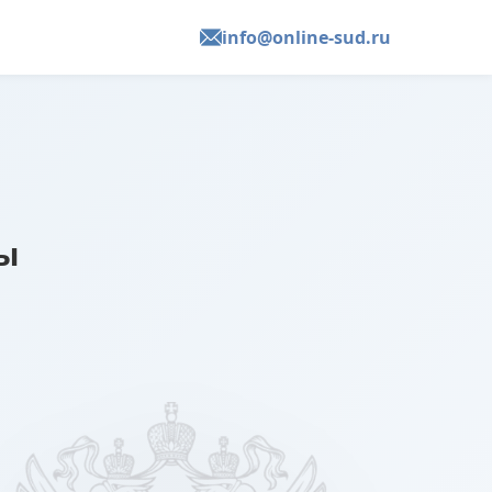
info@online-sud.ru
фы