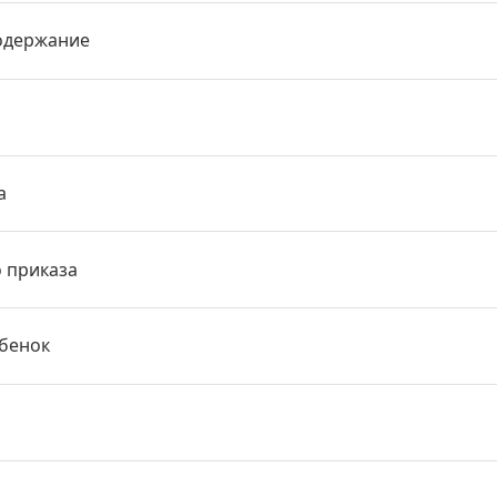
одержание
а
о приказа
ебенок