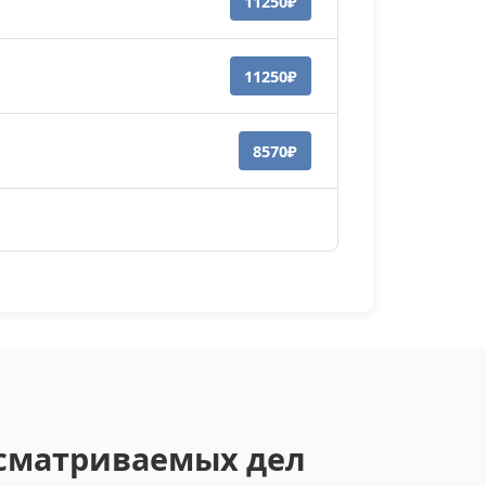
11250₽
11250₽
8570₽
ссматриваемых дел