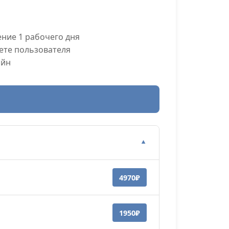
ние 1 рабочего дня
ете пользователя
айн
▼
4970₽
1950₽