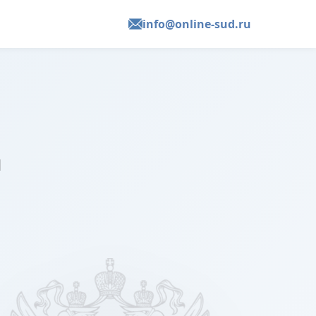
info@online-sud.ru
ы