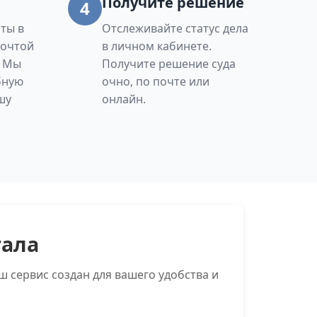
Получите решение
4
ты в
Отслеживайте статус дела
Почтой
в личном кабинете.
. Мы
Получите решение суда
бную
очно, по почте или
шу
онлайн.
тала
 сервис создан для вашего удобства и