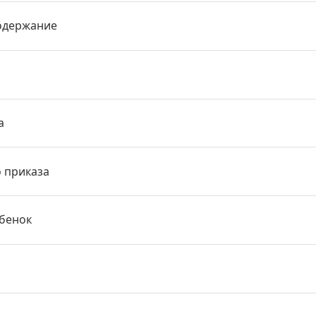
одержание
а
о приказа
ебенок