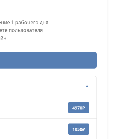
ние 1 рабочего дня
ете пользователя
айн
▼
4970₽
1950₽