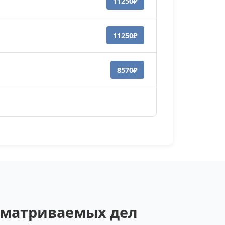
11250₽
11250₽
8570₽
ссматриваемых дел