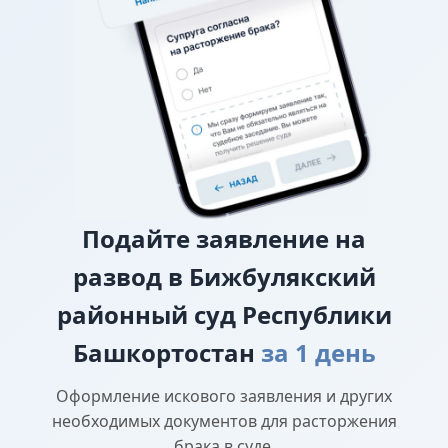
исковом заявлении о разводе.
О лишении или ограничении родительских
прав
Подайте
заявление на
развод в Бижбулякский
районный суд Республики
Башкортостан
за 1 день
Оформление искового заявления и других
необходимых документов для расторжения
брака в суде.