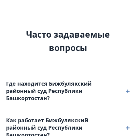
Часто задаваемые
вопросы
Где находится Бижбулякский
+
районный суд Республики
Башкортостан?
Бижбулякский районный суд Республики
Как работает Бижбулякский
Башкортостан расположен по адресу: 452040,
+
районный суд Республики
Республика Башкортостан, с. Бижбуляк,
Башкортостан?