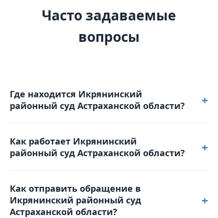
Часто задаваемые
вопросы
Где находится Икрянинский
+
районный суд Астраханской области?
Икрянинский районный суд Астраханской области
Как работает Икрянинский
расположен по адресу: 416370, Астраханская
+
районный суд Астраханской области?
область, с. Икряное, ул. Мира, д. 37 Б.
Режим работы: понедельник – четверг: с 8-00 до 17-
Как отправить обращение в
00 пятница: с 8-00 до 15-45. Обеденный перерыв с
+
Икрянинский районный суд
12-30 до 13-15. Выходные дни: суббота,
Астраханской области?
воскресенье и праздничные дни. График приема