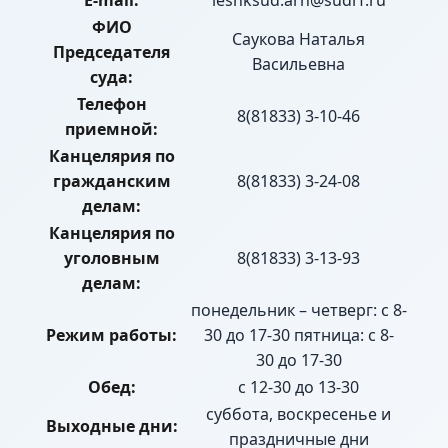
E-mail:
leshksud.arh@sudrf.ru
ФИО
Саукова Наталья
Председателя
Васильевна
суда:
Телефон
8(81833) 3-10-46
приемной:
Канцелярия по
гражданским
8(81833) 3-24-08
делам:
Канцелярия по
уголовным
8(81833) 3-13-93
делам:
понедельник – четверг: с 8-
Режим работы:
30 до 17-30 пятница: с 8-
30 до 17-30
Обед:
с 12-30 до 13-30
суббота, воскресенье и
Выходные дни:
праздничные дни