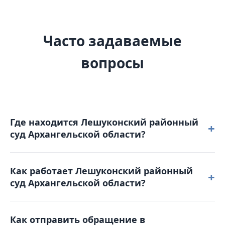
Часто задаваемые
вопросы
Где находится Лешуконский районный
+
суд Архангельской области?
Лешуконский районный суд Архангельской
Как работает Лешуконский районный
области расположен по адресу: 164670,
+
суд Архангельской области?
Архангельская область, с. Лешуконское,
ул. Победы, д. 16.
Режим работы: понедельник – четверг: с 8-30 до 17-
Как отправить обращение в
30 пятница: с 8-30 до 17-30. Обеденный перерыв с