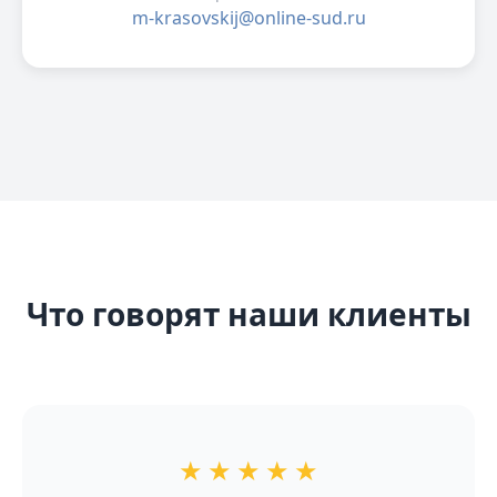
m-krasovskij@online-sud.ru
Что говорят наши клиенты
★
★
★
★
★