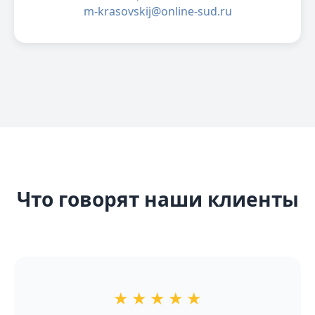
m-krasovskij@online-sud.ru
Что говорят наши клиенты
★
★
★
★
★