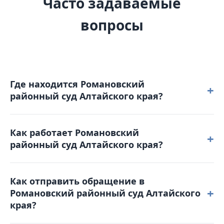
Часто задаваемые
вопросы
Где находится Романовский
+
районный суд Алтайского края?
Романовский районный суд Алтайского края
Как работает Романовский
расположен по адресу: 658640, Алтайский край,
+
районный суд Алтайского края?
с. Романово, ул. Советская, д. 91 А.
Режим работы: понедельник – четверг: с 8-00 до 17-
Как отправить обращение в
00 пятница: с 8-00 до 16-00. Обеденный перерыв с
+
Романовский районный суд Алтайского
12-00 до 12-48. Выходные дни: суббота,
края?
воскресенье и праздничные дни. График приема
граждан: Прием заявлений осуществляется в