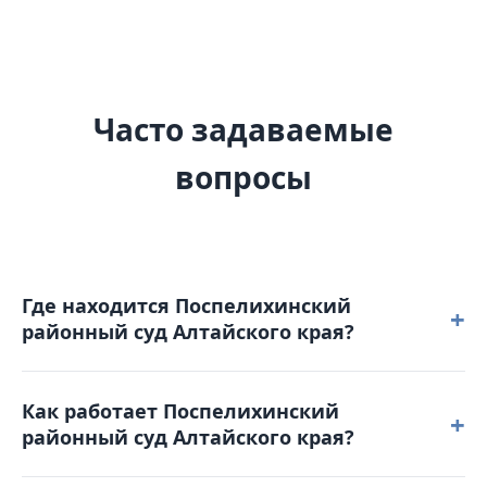
Часто задаваемые
вопросы
Где находится Поспелихинский
+
районный суд Алтайского края?
Поспелихинский районный суд Алтайского края
Как работает Поспелихинский
расположен по адресу: 659700, Алтайский край,
+
районный суд Алтайского края?
с. Поспелиха, ул. Ленина, д. 76.