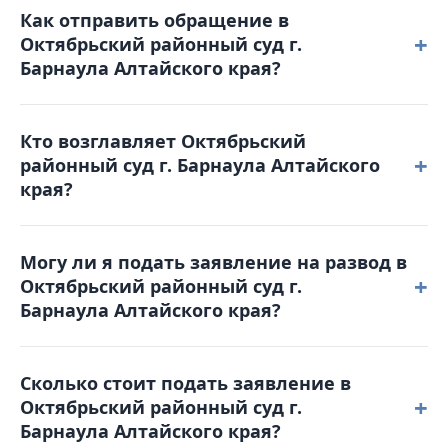
Как отправить обращение в
00 пятница: с 8-00 до 16-00. Обеденный перерыв с
+
Октябрьский районный суд г.
12-00 до 12-48. Выходные дни: суббота,
Барнаула Алтайского края?
воскресенье и праздничные дни. График приема
граждан: Прием заявлений осуществляется в
Вы можете позвонить по телефону 8(3852) 29-58-93
течение рабочего дня.
Кто возглавляет Октябрьский
для получения справочной информации или
+
районный суд г. Барнаула Алтайского
отправить письмо на электронную почту:
края?
oktabrsky.alt@sudrf.ru или воспользоваться
порталом Online-Sud.ru.
Председателем является Гуглер Дмитрий
Могу ли я подать заявление на развод в
Васильевич.
+
Октябрьский районный суд г.
Барнаула Алтайского края?
Да, развестись через Октябрьский районный суд г.
Сколько стоит подать заявление в
Барнаула Алтайского края не только можно, но в
+
Октябрьский районный суд г.
определенных случаях — это единственный
Барнаула Алтайского края?
возможный способ.