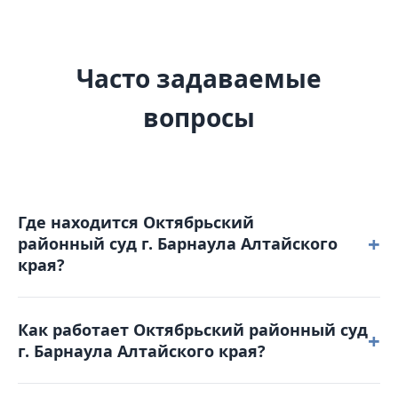
Часто задаваемые
вопросы
Где находится Октябрьский
+
районный суд г. Барнаула Алтайского
края?
Октябрьский районный суд г. Барнаула Алтайского
Как работает Октябрьский районный суд
края расположен по адресу: 656038, Алтайский
+
г. Барнаула Алтайского края?
край, г. Барнаул, Бульвар 9 января, д. 19.
Режим работы: понедельник – четверг: с 8-00 до 17-