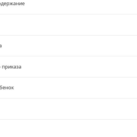
одержание
а
о приказа
ебенок