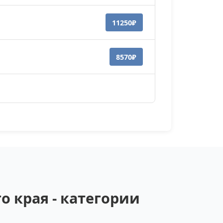
11250₽
8570₽
о края - категории