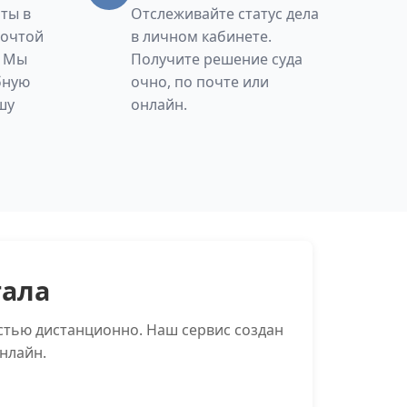
ты в
Отслеживайте статус дела
Почтой
в личном кабинете.
. Мы
Получите решение суда
бную
очно, по почте или
шу
онлайн.
тала
остью дистанционно. Наш сервис создан
нлайн.