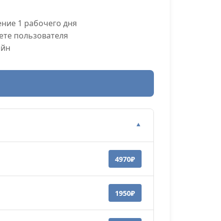
ние 1 рабочего дня
ете пользователя
айн
▼
4970₽
1950₽