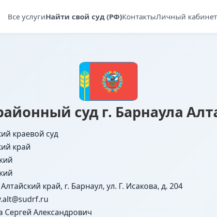
Все услуги
Найти свой суд (РФ)
Контакты
Личный кабинет
айонный суд г. Барнаула Алт
ий краевой суд
кий край
кий
кий
 Алтайский край, г. Барнаул, ул. Г. Исакова, д. 204
y.alt@sudrf.ru
а Сергей Александрович