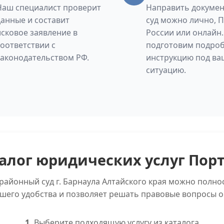
Наш специалист проверит
Направить докумен
данные и составит
суд можно лично, 
исковое заявление в
России или онлайн
соответствии с
подготовим подро
законодательством РФ.
инструкцию под ва
ситуацию.
алог юридических услуг Пор
районный суд г. Барнаула Алтайского края можно полн
ашего удобства и позволяет решать правовые вопросы о
1.
Выберите подходящую услугу из каталога