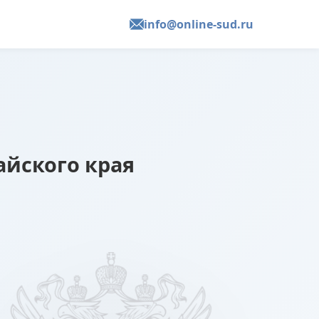
info@online-sud.ru
айского края