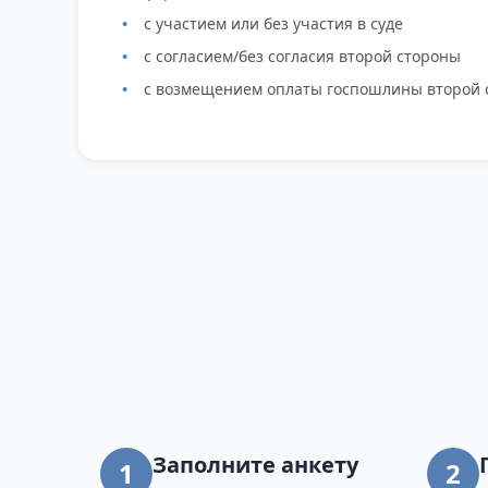
с участием или без участия в суде
с согласием/без согласия второй стороны
с возмещением оплаты госпошлины второй 
Заполните анкету
1
2