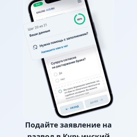
общение. Если вы не можете договориться о
графике (например, в какие дни недели, на сколько
часов, с ночевкой или без), спор разрешает
районный суд.
О взыскании алиментов
Если нет соглашения об
уплате алиментов, заверенного у нотариуса, то
требование о взыскании алиментов заявляется в
исковом заявлении о разводе.
О лишении или ограничении родительских
прав
Подайте
заявление на
развод в Курьинский