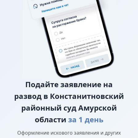
уплате алиментов, заверенного у нотариуса, то
требование о взыскании алиментов заявляется в
исковом заявлении о разводе.
О лишении или ограничении родительских
прав
Подайте
заявление на
развод в Констанитновский
районный суд Амурской
области
за 1 день
Оформление искового заявления и других