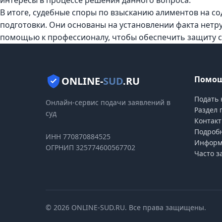
интересы в процессе решения данного вопроса.
В итоге, судебные споры по взысканию алиментов на 
подготовки. Они основаны на установлении факта нетр
помощью к профессионалу, чтобы обеспечить защиту св
Помощ
ONLINE-
SUD
.RU
Подать 
Онлайн-сервис подачи заявлений в
Раздел 
суд
Контак
Подробн
ИНН 770870884525
Информ
ОГРНИП 325774600567702
Часто з
© 2026 ONLINE-SUD.RU. Все права защищены.