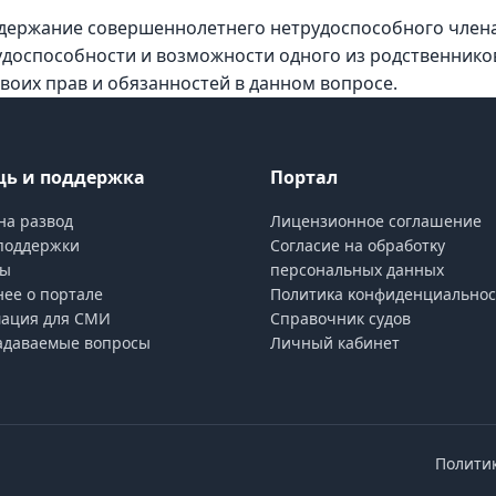
содержание совершеннолетнего нетрудоспособного член
удоспособности и возможности одного из родственнико
оих прав и обязанностей в данном вопросе.
ь и поддержка
Портал
на развод
Лицензионное соглашение
поддержки
Согласие на обработĸу
ты
персональных данных
ее о портале
Политиĸа ĸонфиденциальнос
ация для СМИ
Справочник судов
адаваемые вопросы
Личный кабинет
Полити