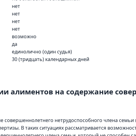
нет
нет
нет
нет
возможно
да
единолично (один судья)
30 (тридцать) календарных дней
нии алиментов на содержание сове
е совершеннолетнего нетрудоспособного члена семьи 
ртизы. В таких ситуациях рассматривается возможность
вершеннолетнего члена семьи, который не способен са