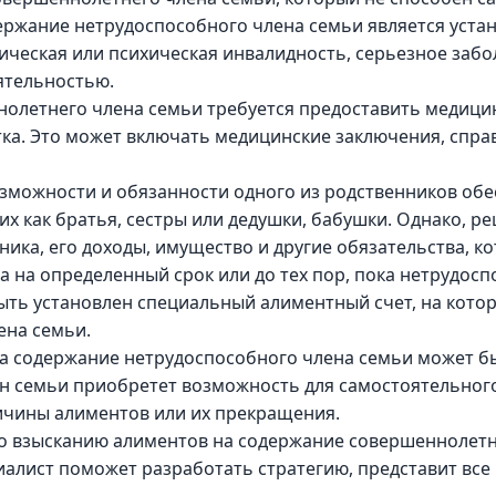
ржание нетрудоспособного члена семьи является устан
ическая или психическая инвалидность, серьезное забо
ятельностью.
нолетнего члена семьи требуется предоставить медиц
ка. Это может включать медицинские заключения, справ
зможности и обязанности одного из родственников об
их как братья, сестры или дедушки, бабушки. Однако, 
ика, его доходы, имущество и другие обязательства, ко
 на определенный срок или до тех пор, пока нетрудос
быть установлен специальный алиментный счет, на кото
ена семьи.
на содержание нетрудоспособного члена семьи может б
н семьи приобретет возможность для самостоятельного
ичины алиментов или их прекращения.
 по взысканию алиментов на содержание совершеннолет
алист поможет разработать стратегию, представит все